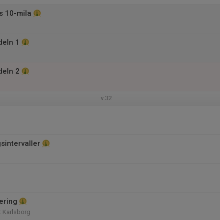
 10-mila
deln 1
deln 2
v.32
sintervaller
ering
 Karlsborg