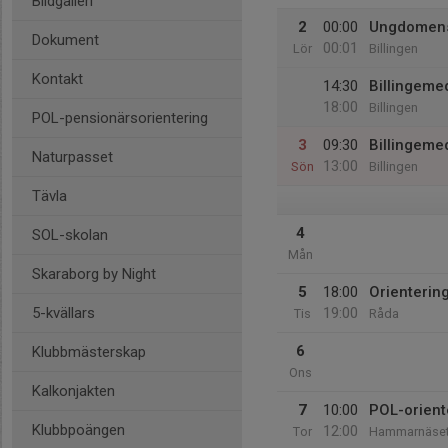
Bildgalleri
2
00:00
Ungdomens
Dokument
00:01
Lör
Billingen
Kontakt
14:30
Billingeme
18:00
Billingen
POL-pensionärsorientering
3
09:30
Billingeme
Naturpasset
13:00
Sön
Billingen
Tävla
4
SOL-skolan
Mån
Skaraborg by Night
5
18:00
Orientering
5-kvällars
19:00
Tis
Råda
6
Klubbmästerskap
Ons
Kalkonjakten
7
10:00
POL-orient
Klubbpoängen
12:00
Tor
Hammarnäset