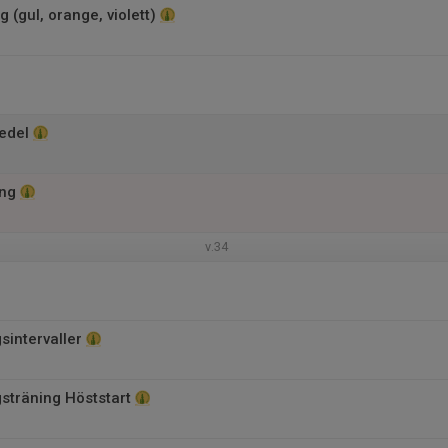
g (gul, orange, violett)
edel
ång
v.34
sintervaller
gsträning Höststart