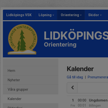
Lidköpings VSK
Löpning
Orientering
Skidor
LIDKÖPING
Orientering
Kalender
Hem
Gå till idag
|
Prenumerer
Nyheter
Våra grupper
Kalender
1
00:00
Ungdomens
00:01
Fre
Billingen