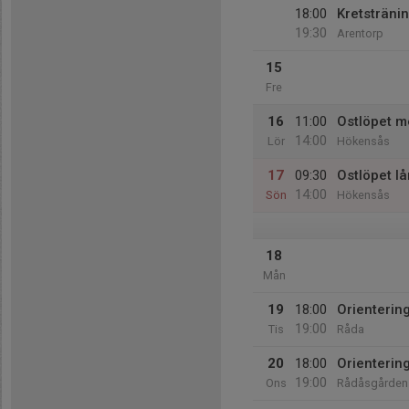
18:00
Kretstränin
19:30
Arentorp
15
Fre
16
11:00
Ostlöpet m
14:00
Lör
Hökensås
17
09:30
Ostlöpet l
14:00
Sön
Hökensås
18
Mån
19
18:00
Orientering
19:00
Tis
Råda
20
18:00
Orienterin
19:00
Ons
Rådåsgården