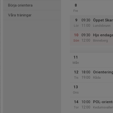
Börja orientera
8
Fre
Våra träningar
9
09:30
Öppet Skar
11:00
Lör
Lundsbrunn
10
09:30
Hjo endag
12:00
Sön
Binneberg
11
Mån
12
18:00
Orientering
19:00
Tis
Råda
13
Ons
14
10:00
POL-orient
12:00
Tor
Kedumsvallen