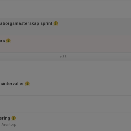
aborgsmästerskap sprint
ars
v.33
sintervaller
ering
 Arentorp