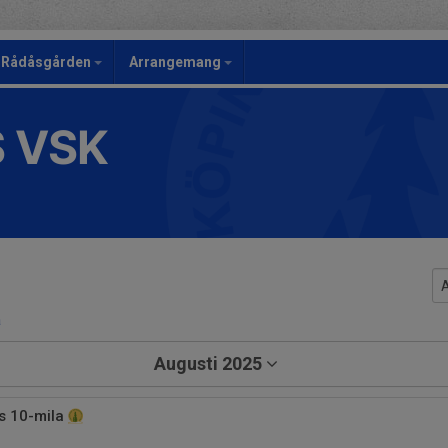
Rådåsgården
Arrangemang
S VSK
a
Augusti 2025
 10-mila