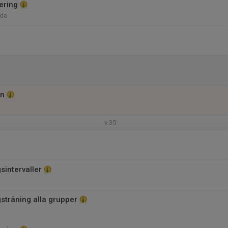
ering
oda
an
v.35
sintervaller
gsträning alla grupper