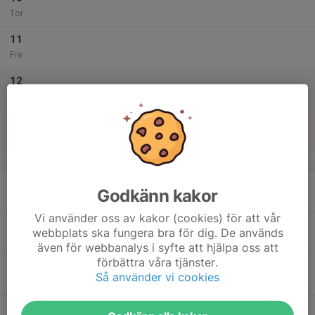
Tor
11
Fre
12
Lör
13
Sön
v.16
14
Godkänn kakor
Mån
Vi använder oss av kakor (cookies) för att vår
15
webbplats ska fungera bra för dig. De används
Tis
även för webbanalys i syfte att hjälpa oss att
förbättra våra tjänster.
16
Så använder vi cookies
Ons
17