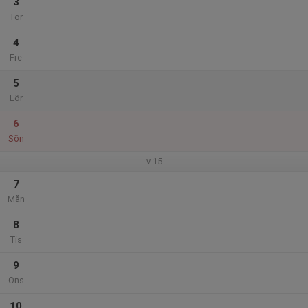
3
Tor
4
Fre
5
Lör
6
Sön
v.15
7
Mån
8
Tis
9
Ons
10