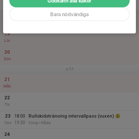
Godkänn alla kakor
Tor
Bara nödvändiga
18
Fre
19
Lör
20
Sön
v.17
21
Mån
22
Tis
23
18:00
Rullskidstränoing intervallpass (vuxen)
19:30
Ons
Coop i Råda
24