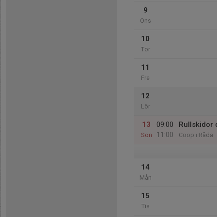
9
Ons
10
Tor
11
Fre
12
Lör
13
09:00
Rullskidor
11:00
Sön
Coop i Råda
14
Mån
15
Tis