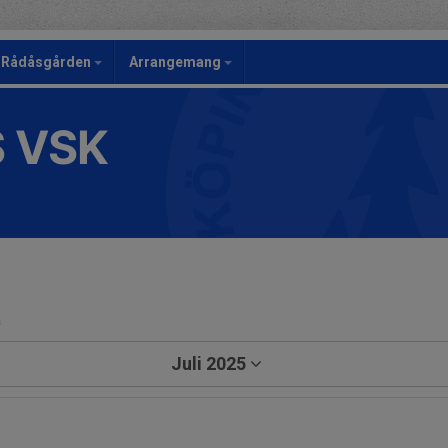
Rådåsgården
Arrangemang
S VSK
a
Juli 2025