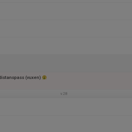
 distanspass (vuxen)
v.28