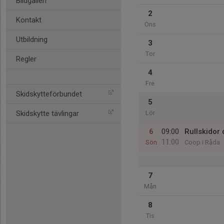
Bildgalleri
2
Kontakt
Ons
Utbildning
3
Tor
Regler
4
Fre
Skidskytteförbundet
5
Skidskytte tävlingar
Lör
6
09:00
Rullskidor
11:00
Sön
Coop i Råda
7
Mån
8
Tis