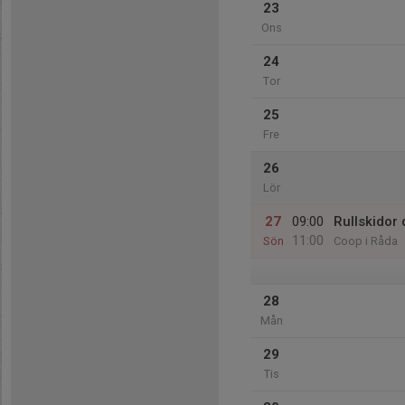
23
Ons
24
Tor
25
Fre
26
Lör
27
09:00
Rullskidor
11:00
Sön
Coop i Råda
28
Mån
29
Tis