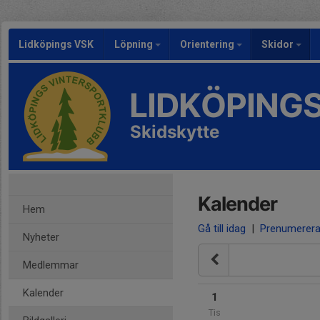
Lidköpings VSK
Löpning
Orientering
Skidor
LIDKÖPING
Skidskytte
Kalender
Hem
Gå till idag
|
Prenumerer
Nyheter
Medlemmar
Kalender
1
Tis