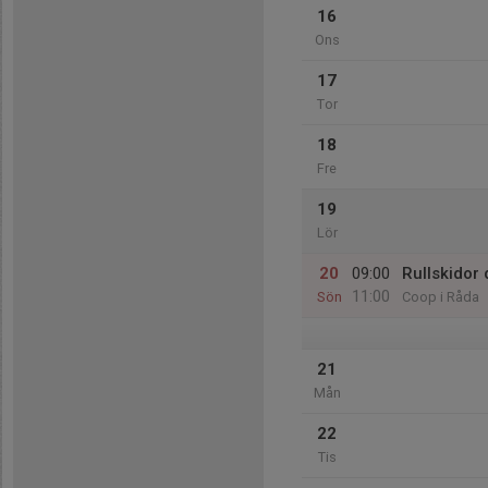
16
Ons
17
Tor
18
Fre
19
Lör
20
09:00
Rullskidor
11:00
Sön
Coop i Råda
21
Mån
22
Tis