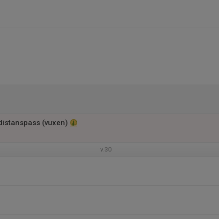
 distanspass (vuxen)
v.30