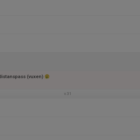
 distanspass (vuxen)
v.31