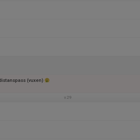
 distanspass (vuxen)
v.29