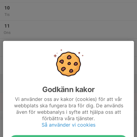
10
Tis
11
Ons
12
Tor
13
Fre
14
Lör
Godkänn kakor
15
Vi använder oss av kakor (cookies) för att vår
webbplats ska fungera bra för dig. De används
Sön
även för webbanalys i syfte att hjälpa oss att
v.25
förbättra våra tjänster.
Så använder vi cookies
16
18:00
Måndagsintervaller
19:00
Mån
Rådåsgården