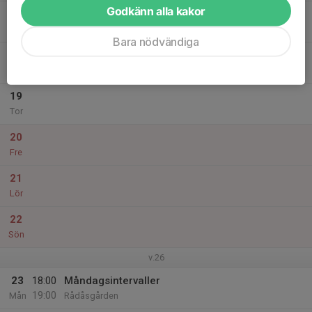
Godkänn alla kakor
17
Tis
Bara nödvändiga
18
Ons
19
Tor
20
Fre
21
Lör
22
Sön
v.26
23
18:00
Måndagsintervaller
19:00
Mån
Rådåsgården