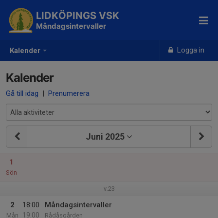
LIDKÖPINGS VSK
Måndagsintervaller
Logga in
Kalender
Kalender
Gå till idag
|
Prenumerera
Juni 2025
1
Sön
v.23
2
18:00
Måndagsintervaller
19:00
Mån
Rådåsgården