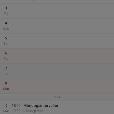
3
Tis
4
Ons
5
Tor
6
Fre
7
Lör
8
Sön
v.24
9
18:00
Måndagsintervaller
19:00
Mån
Rådåsgården