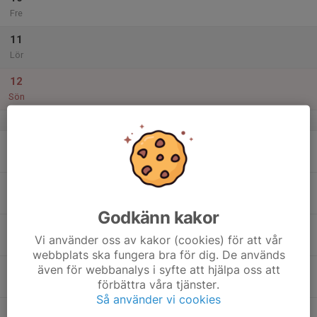
Fre
11
Lör
12
Sön
v.42
13
18:00
Måndagsintervaller
19:00
Mån
Rådåsgården
14
Tis
Godkänn kakor
15
Vi använder oss av kakor (cookies) för att vår
Ons
webbplats ska fungera bra för dig. De används
även för webbanalys i syfte att hjälpa oss att
16
förbättra våra tjänster.
Tor
Så använder vi cookies
17