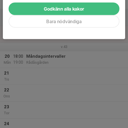
Fre
Godkänn alla kakor
18
Lör
Bara nödvändiga
19
Sön
v.43
20
18:00
Måndagsintervaller
19:00
Mån
Rådåsgården
21
Tis
22
Ons
23
Tor
24