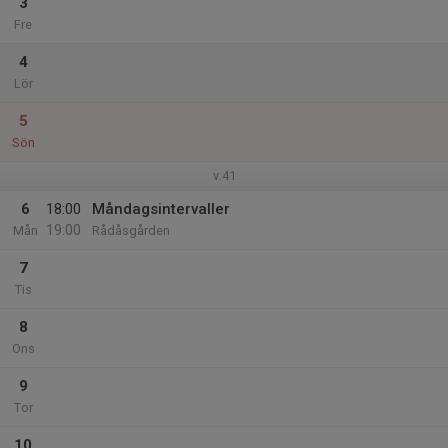
3
Fre
4
Lör
5
Sön
v.41
6
18:00
Måndagsintervaller
19:00
Mån
Rådåsgården
7
Tis
8
Ons
9
Tor
10