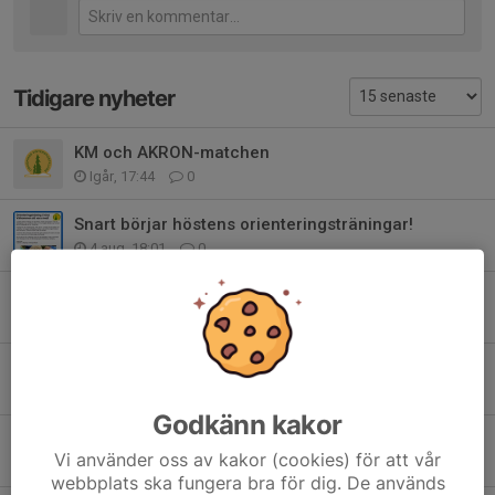
Tidigare nyheter
KM och AKRON-matchen
Igår, 17:44
0
Snart börjar höstens orienteringsträningar!
4 aug, 18:01
0
Grattis Lidköpings VSK!
27 jun, 18:05
0
Naturpasset - orientering för alla
22 jun, 14:14
0
Godkänn kakor
Orientera i Mellbyskogen på torsdag!
Vi använder oss av kakor (cookies) för att vår
22 jun, 09:54
0
webbplats ska fungera bra för dig. De används