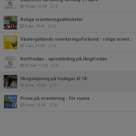
10 apr, 10:30
0
Roliga orienteringsaktiviteter
9 apr, 19:41
0
Västergötlands orienteringsförbund - roliga orienteringsaktiviteter!
1 apr, 21:30
0
Kortfredan - sprinttävling på långfredan
22 mar, 12:00
0
Skogslöpning på tisdagar kl 18
9 mar, 19:30
0
Prova på orientering - för vuxna
6 mar, 13:40
0