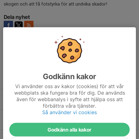
skogen och att få fotstyrka för att undvika skador!
Dela nyhet
Kommentarer
Godkänn kakor
Tidigare nyheter
Vi använder oss av kakor (cookies) för att vår
webbplats ska fungera bra för dig. De används
KM och AKRON-matchen
även för webbanalys i syfte att hjälpa oss att
6 aug, 17:44
0
förbättra våra tjänster.
Så använder vi cookies
Snart börjar höstens orienteringsträningar!
4 aug, 18:01
0
Godkänn alla kakor
Grattis Lidköpings VSK!